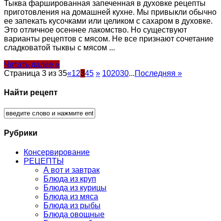
Тыква фаршированная запеченная в духовке рецепты
приготовления на домашней кухне. Мы привыкли обычно
ее запекать кусочками или целиком с сахаром в духовке.
Это отличное осеннее лакомство. Но существуют
варианты рецептов с мясом. Не все признают сочетание
сладковатой тыквы с мясом ...
Читать далее »
Страница 3 из 35
«
1
2
3
4
5
»
10
20
30
...
Последняя »
Найти рецепт
Рубрики
Консервирование
РЕЦЕПТЫ
А вот и завтрак
Блюда из круп
Блюда из курицы
Блюда из мяса
Блюда из рыбы
Блюда овощные