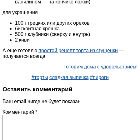
ванилином — на кончике ложки)
для украшения
100 г грецких или других орехов
бисквитная крошка
500 г клубники (сверху и внутрь)
2 киви
А еще готовлю
простой рецепт торта из сгущенки
—
получается всегда.
Готовим дома с удовольствием!
#торты
сладкая выпечка
#пироги
Оставить комментарий
Ваш email нигде не будет показан
Комментарий
*