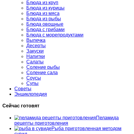
Блюда из круп
Блюда из курицы
Блюда из мяса
Блюда из рыбы
Блюда овощные
Блюда с грибами
Блюда с морепродуктами
Выпечка
Десерты
Закуски
Напитки
Салаты
Соление рыбы
Соление сала
Соусы
Супы
Советы
Энциклопедия
Сейчас готовят
Пеламида
рецепты приготовления
Рыба приготовленная методом
сувид