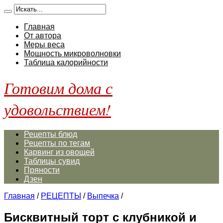
Главная
От автора
Меры веса
Мощность микроволновки
Таблица калорийности
Готовим дома с
удовольствием!
Рецепты блюд
Рецепты по тегам
Карвинг из овощей
Таблицы сувид
Пряности
Дзен
Главная
/
РЕЦЕПТЫ
/
Выпечка
/
Бисквитный торт с клубникой и