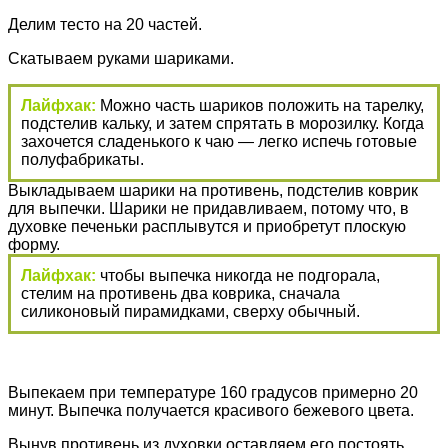
Делим тесто на 20 частей.
Скатываем руками шариками.
Лайфхак:
Можно часть шариков положить на тарелку,
подстелив кальку, и затем спрятать в морозилку. Когда
захочется сладенького к чаю — легко испечь готовые
полуфабрикаты.
Выкладываем шарики на противень, подстелив коврик
для выпечки. Шарики не придавливаем, потому что, в
духовке печеньки расплывутся и приобретут плоскую
форму.
Лайфхак:
чтобы выпечка никогда не подгорала,
стелим на противень два коврика, сначала
силиконовый пирамидками, сверху обычный.
Выпекаем при температуре 160 градусов примерно 20
минут. Выпечка получается красивого бежевого цвета.
Вынув противень из духовки оставляем его постоять,