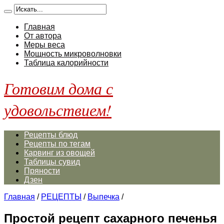
Главная
От автора
Меры веса
Мощность микроволновки
Таблица калорийности
Готовим дома с
удовольствием!
Рецепты блюд
Рецепты по тегам
Карвинг из овощей
Таблицы сувид
Пряности
Дзен
Главная
/
РЕЦЕПТЫ
/
Выпечка
/
Простой рецепт сахарного печенья