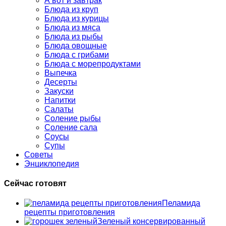
А вот и завтрак
Блюда из круп
Блюда из курицы
Блюда из мяса
Блюда из рыбы
Блюда овощные
Блюда с грибами
Блюда с морепродуктами
Выпечка
Десерты
Закуски
Напитки
Салаты
Соление рыбы
Соление сала
Соусы
Супы
Советы
Энциклопедия
Сейчас готовят
Пеламида
рецепты приготовления
Зеленый консервированный