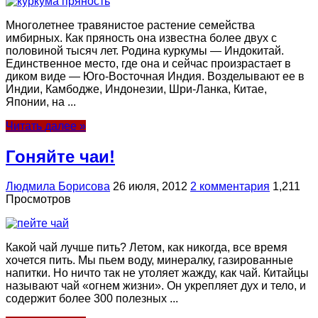
Многолетнее травянистое растение семейства
имбирных. Как пряность она из­вестна более двух с
половиной тысяч лет. Родина куркумы — Индокитай.
Единствен­ное место, где она и сейчас произрастает в
диком виде — Юго-Восточная Индия. Воз­делывают ее в
Индии, Камбодже, Индонезии, Шри-Ланка, Китае,
Японии, на ...
Читать далее »
Гоняйте чаи!
Людмила Борисова
26 июля, 2012
2 комментария
1,211
Просмотров
Какой чай лучше пить? Летом, как никогда, все время
хочется пить. Мы пьем воду, минералку, газированные
напитки. Но ничто так не утоляет жажду, как чай. Китайцы
называют чай «огнем жизни». Он укрепляет дух и тело, и
содержит более 300 полезных ...