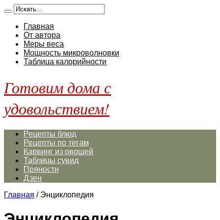
Главная
От автора
Меры веса
Мощность микроволновки
Таблица калорийности
Готовим дома с
удовольствием!
Рецепты блюд
Рецепты по тегам
Карвинг из овощей
Таблицы сувид
Пряности
Дзен
Главная
/
Энциклопедия
Энциклопедия