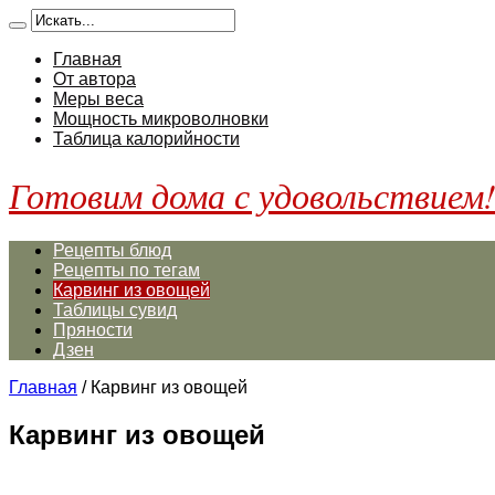
Главная
От автора
Меры веса
Мощность микроволновки
Таблица калорийности
Готовим дома с удовольствием
Рецепты блюд
Рецепты по тегам
Карвинг из овощей
Таблицы сувид
Пряности
Дзен
Главная
/
Карвинг из овощей
Карвинг из овощей