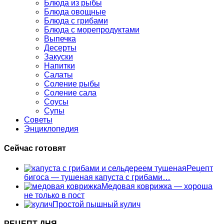
Блюда из рыбы
Блюда овощные
Блюда с грибами
Блюда с морепродуктами
Выпечка
Десерты
Закуски
Напитки
Салаты
Соление рыбы
Соление сала
Соусы
Супы
Советы
Энциклопедия
Сейчас готовят
Рецепт
бигоса — тушеная капуста с грибами…
Медовая коврижка — хороша
не только в пост
Простой пышный кулич
РЕЦЕПТ ДНЯ