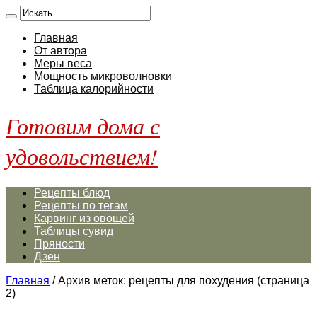
Главная
От автора
Меры веса
Мощность микроволновки
Таблица калорийности
Готовим дома с
удовольствием!
Рецепты блюд
Рецепты по тегам
Карвинг из овощей
Таблицы сувид
Пряности
Дзен
Главная
/
Архив меток: рецепты для похудения
(страница
2)