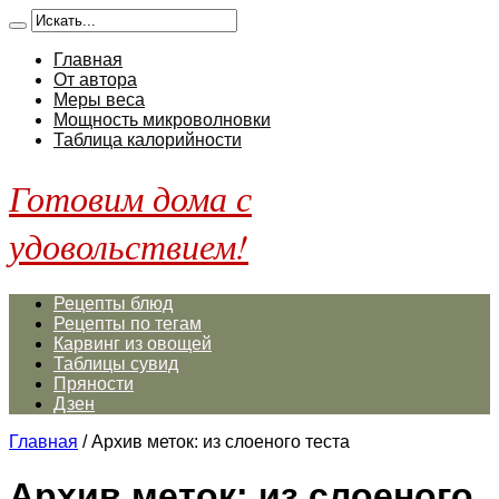
Главная
От автора
Меры веса
Мощность микроволновки
Таблица калорийности
Готовим дома с
удовольствием!
Рецепты блюд
Рецепты по тегам
Карвинг из овощей
Таблицы сувид
Пряности
Дзен
Главная
/
Архив меток: из слоеного теста
Архив меток:
из слоеного