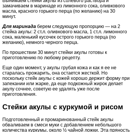
Вынимаем стейки акулы из солевого раствора и
замачиваем в маринаде из лимонного сока, оливкового
масла, красного горького перца (по желанию) на 30
минут.
Для маринада
берем следующую пропорцию — на 2
стейка акулы: 2 ст.л. оливкового масла, 1 ст.л. лимонного
сока, маленький кусочек острого горького перца (по
желанию), немного черного перца.
По прошествии 30 минут стейки акулы готовы к
приготовлению по любому рецепту.
Еще один момент, у акулы грубая кожа и как я ее не
старалась прожарить, она остается жесткой. Но
поскольку стейк акулы с кожей хорошо держит форму при
запекании или жарке, да еще подкожный жирок делает
акулу сочнее, советую ее удалять уже после
приготовления.
Стейки акулы с куркумой и рисом
Подготовленный и промаринованный стейк акулы
обваливаем в смеси муки с добавлением небольшого
количества куркумы, около ½ чайной ложки. Эта пряность