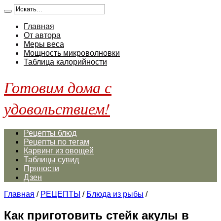
Главная
От автора
Меры веса
Мощность микроволновки
Таблица калорийности
Готовим дома с
удовольствием!
Рецепты блюд
Рецепты по тегам
Карвинг из овощей
Таблицы сувид
Пряности
Дзен
Главная
/
РЕЦЕПТЫ
/
Блюда из рыбы
/
Как приготовить стейк акулы в