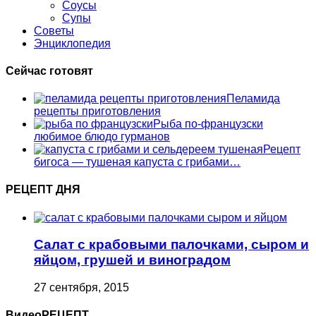
Соусы
Супы
Советы
Энциклопедия
Сейчас готовят
Пеламида
рецепты приготовления
Рыба по-французски
любимое блюдо гурманов
Рецепт
бигоса — тушеная капуста с грибами…
РЕЦЕПТ ДНЯ
Cалат с крабовыми палочками, сыром и
яйцом, грушей и виноградом
27 сентября, 2015
ВидеоРЕЦЕПТ