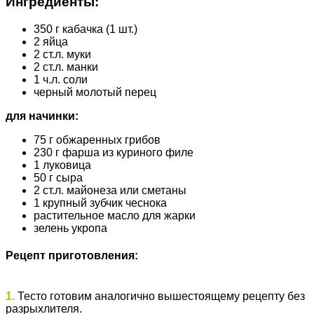
Ингредиенты:
350 г кабачка (1 шт.)
2 яйца
2 ст.л. муки
2 ст.л. манки
1 ч.л. соли
черный молотый перец
для начинки:
75 г обжаренных грибов
230 г фарша из куриного филе
1 луковица
50 г сыра
2 ст.л. майонеза или сметаны
1 крупный зубчик чеснока
растительное масло для жарки
зелень укропа
Рецепт приготовления:
1.
Тесто готовим аналогично вышестоящему рецепту без
разрыхлителя.