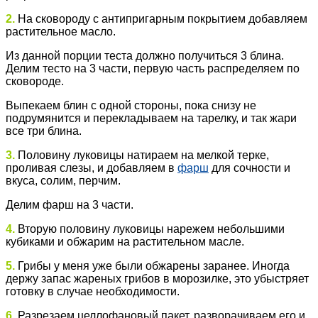
2.
На сковороду с антипригарным покрытием добавляем
растительное масло.
Из данной порции теста должно получиться 3 блина.
Делим тесто на 3 части, первую часть распределяем по
сковороде.
Выпекаем блин с одной стороны, пока снизу не
подрумянится и перекладываем на тарелку, и так жари
все три блина.
3.
Половину луковицы натираем на мелкой терке,
проливая слезы, и добавляем в
фарш
для сочности и
вкуса, солим, перчим.
Делим фарш на 3 части.
4.
Вторую половину луковицы нарежем небольшими
кубиками и обжарим на растительном масле.
5.
Грибы у меня уже были обжарены заранее. Иногда
держу запас жареных грибов в морозилке, это убыстряет
готовку в случае необходимости.
6.
Разрезаем целлофановый пакет, разворачиваем его и