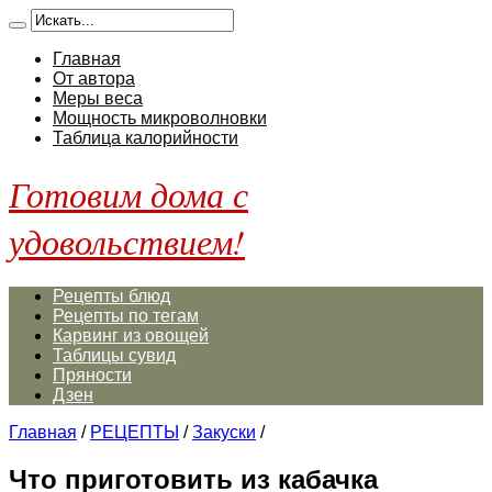
Главная
От автора
Меры веса
Мощность микроволновки
Таблица калорийности
Готовим дома с
удовольствием!
Рецепты блюд
Рецепты по тегам
Карвинг из овощей
Таблицы сувид
Пряности
Дзен
Главная
/
РЕЦЕПТЫ
/
Закуски
/
Что приготовить из кабачка