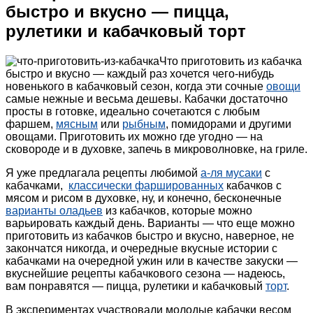
быстро и вкусно — пицца,
рулетики и кабачковый торт
Что приготовить из кабачка
быстро и вкусно — каждый раз хочется чего-нибудь
новенького в кабачковый сезон, когда эти сочные
овощи
самые нежные и весьма дешевы. Кабачки достаточно
просты в готовке, идеально сочетаются с любым
фаршем,
мясным
или
рыбным
, помидорами и другими
овощами. Приготовить их можно где угодно — на
сковороде и в духовке, запечь в микроволновке, на гриле.
Я уже предлагала рецепты любимой
а-ля мусаки
с
кабачками,
классически фаршированных
кабачков с
мясом и рисом в духовке, ну, и конечно, бесконечные
варианты оладьев
из кабачков, которые можно
варьировать каждый день. Варианты — что еще можно
приготовить из кабачков быстро и вкусно, наверное, не
закончатся никогда, и очередные вкусные истории с
кабачками на очередной ужин или в качестве закуски —
вкуснейшие рецепты кабачкового сезона — надеюсь,
вам понравятся — пицца, рулетики и кабачковый
торт
.
В экспериментах участвовали молодые кабачки весом