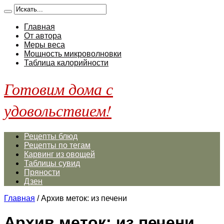
Главная
От автора
Меры веса
Мощность микроволновки
Таблица калорийности
Готовим дома с
удовольствием!
Рецепты блюд
Рецепты по тегам
Карвинг из овощей
Таблицы сувид
Пряности
Дзен
Главная
/
Архив меток: из печени
Архив меток:
из печени