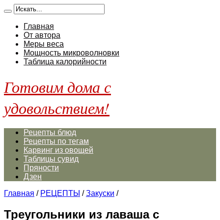
Главная
От автора
Меры веса
Мощность микроволновки
Таблица калорийности
Готовим дома с
удовольствием!
Рецепты блюд
Рецепты по тегам
Карвинг из овощей
Таблицы сувид
Пряности
Дзен
Главная
/
РЕЦЕПТЫ
/
Закуски
/
Треугольники из лаваша с