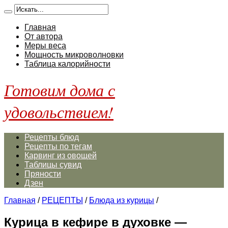
Главная
От автора
Меры веса
Мощность микроволновки
Таблица калорийности
Готовим дома с
удовольствием!
Рецепты блюд
Рецепты по тегам
Карвинг из овощей
Таблицы сувид
Пряности
Дзен
Главная
/
РЕЦЕПТЫ
/
Блюда из курицы
/
Курица в кефире в духовке —