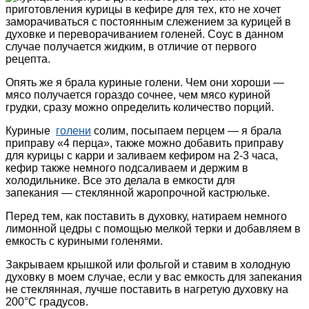
приготовления курицы в кефире для тех, кто не хочет
заморачиваться с постоянным слежением за курицей в
духовке и переворачиванием голеней. Соус в данном
случае получается жидким, в отличие от первого
рецепта.
Опять же я брала куриные голени. Чем они хороши —
мясо получается гораздо сочнее, чем мясо куриной
грудки, сразу можно определить количество порций.
Куриные
голени
солим, посыпаем перцем — я брала
приправу «4 перца», также можно добавить приправу
для курицы с карри и заливаем кефиром на 2-3 часа,
кефир также немного подсаливаем и держим в
холодильнике. Все это делала в емкости для
запекания — стеклянной жаропрочной кастрюльке.
Перед тем, как поставить в духовку, натираем немного
лимонной цедры с помощью мелкой терки и добавляем в
емкость с куриными голенями.
Закрываем крышкой или фольгой и ставим в холодную
духовку в моем случае, если у вас емкость для запекания
не стеклянная, лучше поставить в нагретую духовку на
200°С градусов.