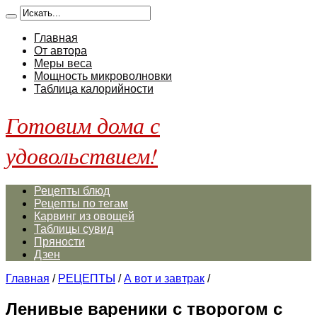
Главная
От автора
Меры веса
Мощность микроволновки
Таблица калорийности
Готовим дома с
удовольствием!
Рецепты блюд
Рецепты по тегам
Карвинг из овощей
Таблицы сувид
Пряности
Дзен
Главная
/
РЕЦЕПТЫ
/
А вот и завтрак
/
Ленивые вареники с творогом с