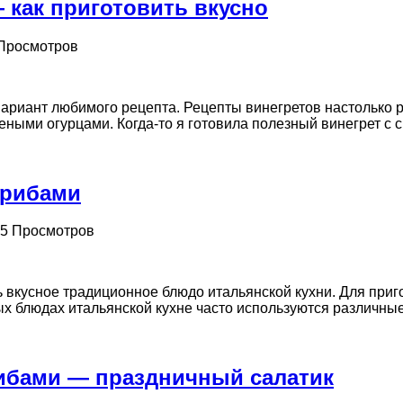
 как приготовить вкусно
 Просмотров
й вариант любимого рецепта. Рецепты винегретов настолько
еными огурцами. Когда-то я готовила полезный винегрет с с
грибами
85 Просмотров
ь вкусное традиционное блюдо итальянской кухни. Для приг
ых блюдах итальянской кухне часто используются различные 
ибами — праздничный салатик