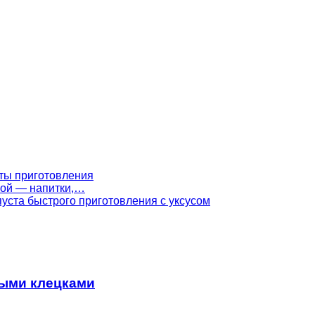
ты приготовления
ной — напитки,…
уста быстрого приготовления с уксусом
ными клецками