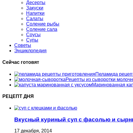
Десерты
Закуски
Напитки
Салаты
Соление рыбы
Соление сала
Соусы
Супы
Советы
Энциклопедия
Сейчас готовят
Пеламида рецеп
Рецепты из сыворотки молоч
Маринованная кап
РЕЦЕПТ ДНЯ
Вкусный куриный суп с фасолью и сыр
17 декабря, 2014