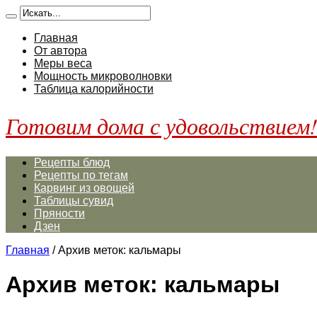
Главная
От автора
Меры веса
Мощность микроволновки
Таблица калорийности
Готовим дома с удовольствием
Рецепты блюд
Рецепты по тегам
Карвинг из овощей
Таблицы сувид
Пряности
Дзен
Главная
/
Архив меток: кальмары
Архив меток:
кальмары