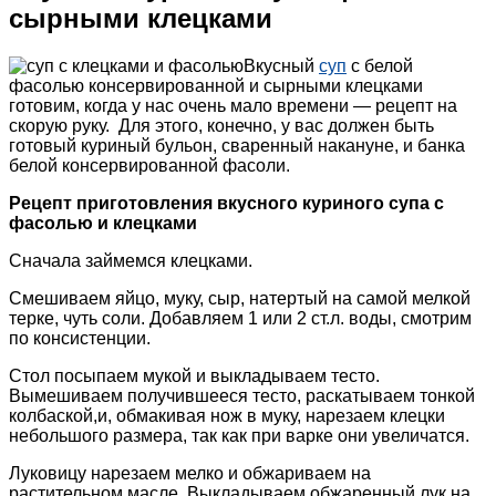
сырными клецками
Вкусный
суп
с белой
фасолью консервированной и сырными клецками
готовим, когда у нас очень мало времени — рецепт на
скорую руку. Для этого, конечно, у вас должен быть
готовый куриный бульон, сваренный накануне, и банка
белой консервированной фасоли.
Рецепт приготовления вкусного куриного супа с
фасолью и клецками
Сначала займемся клецками.
Смешиваем яйцо, муку, сыр, натертый на самой мелкой
терке, чуть соли. Добавляем 1 или 2 ст.л. воды, смотрим
по консистенции.
Стол посыпаем мукой и выкладываем тесто.
Вымешиваем получившееся тесто, раскатываем тонкой
колбаской,и, обмакивая нож в муку, нарезаем клецки
небольшого размера, так как при варке они увеличатся.
Луковицу нарезаем мелко и обжариваем на
растительном масле. Выкладываем обжаренный лук на