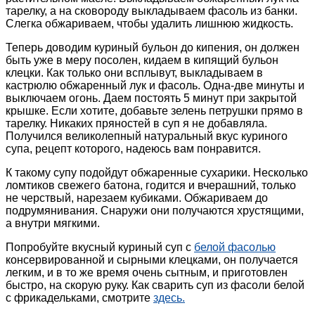
тарелку, а на сковороду выкладываем фасоль из банки.
Слегка обжариваем, чтобы удалить лишнюю жидкость.
Теперь доводим куриный бульон до кипения, он должен
быть уже в меру посолен, кидаем в кипящий бульон
клецки. Как только они всплывут, выкладываем в
кастрюлю обжаренный лук и фасоль. Одна-две минуты и
выключаем огонь. Даем постоять 5 минут при закрытой
крышке. Если хотите, добавьте зелень петрушки прямо в
тарелку. Никаких пряностей в суп я не добавляла.
Получился великолепный натуральный вкус куриного
супа, рецепт которого, надеюсь вам понравится.
К такому супу подойдут обжаренные сухарики. Несколько
ломтиков свежего батона, годится и вчерашний, только
не черствый, нарезаем кубиками. Обжариваем до
подрумянивания. Снаружи они получаются хрустящими,
а внутри мягкими.
Попробуйте вкусный куриный суп с
белой фасолью
консервированной и сырными клецками, он получается
легким, и в то же время очень сытным, и приготовлен
быстро, на скорую руку. Как сварить суп из фасоли белой
с фрикадельками, смотрите
здесь.