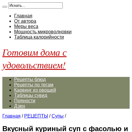
Главная
От автора
Меры веса
Мощность микроволновки
Таблица калорийности
Готовим дома с
удовольствием!
Рецепты блюд
Рецепты по тегам
Карвинг из овощей
Таблицы сувид
Пряности
Дзен
Главная
/
РЕЦЕПТЫ
/
Супы
/
Вкусный куриный суп с фасолью и