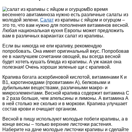
Во время
весеннего авитаминоза нужно есть различные салаты из
молодой зелени.
Салат
из крапивы с яйцом и огурцом –
это то, что вам нужно для пополнения витаминов весной.
Любая национальная кухня Европы может предложить
вам в различных вариантах салат из крапивы.
Если вы никогда не ели крапиву, рекомендую
попробовать. Она имеет оригинальный вкус. Попробовав
ее в наилучшем сочетании овощей, вы всегда весной
будет хотеть кушать блюда из крапивы. А уж какая она
полезная! Очень хороши зеленые щи с крапивой.
Крапива богата аскорбиновой кислотой, витаминами К и
В1, каротиноидами (провитамин А), белковыми и
дубильными веществами, различными макро- и
микроэлементами. Весной крапива содержит витамина С
в 2 раза больше, чем апельсины и лимоны. А витамина А
в ней столько же сколько и в моркови. Крапива улучшает
состав крови и очищает организм.
Весной в пищу используют молодые побеги крапивы, а в
конце весны – только верхние листочки растения.
Наберите на даче молодые листочки крапивы и сделайте