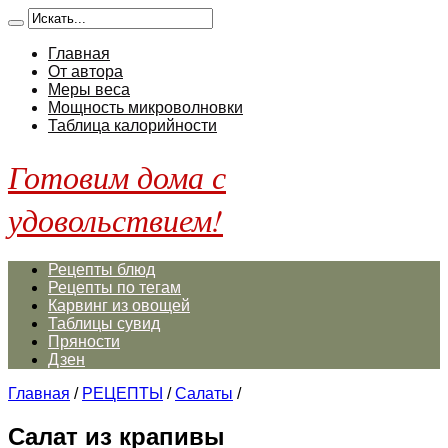
Главная
От автора
Меры веса
Мощность микроволновки
Таблица калорийности
Готовим дома с
удовольствием!
Рецепты блюд
Рецепты по тегам
Карвинг из овощей
Таблицы сувид
Пряности
Дзен
Главная
/
РЕЦЕПТЫ
/
Салаты
/
Салат из крапивы