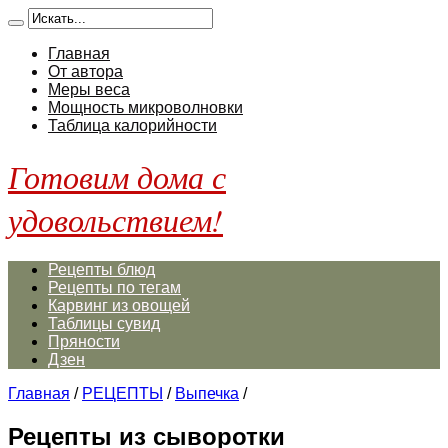
Главная
От автора
Меры веса
Мощность микроволновки
Таблица калорийности
Готовим дома с
удовольствием!
Рецепты блюд
Рецепты по тегам
Карвинг из овощей
Таблицы сувид
Пряности
Дзен
Главная
/
РЕЦЕПТЫ
/
Выпечка
/
Рецепты из сыворотки