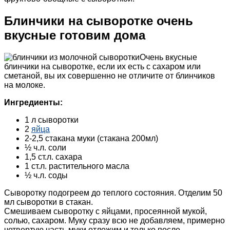
Блинчики на сыворотке очень
вкусные готовим дома
Очень вкусные
блинчики на сыворотке, если их есть с сахаром или
сметаной, вы их совершенно не отличите от блинчиков
на молоке.
Ингредиенты:
1 л сыворотки
2
яйца
2-2,5 стакана муки (стакана 200мл)
½ ч.л. соли
1,5 ст.л. сахара
1 ст.л. растительного масла
½ ч.л. соды
Сыворотку подогреем до теплого состояния. Отделим 50
мл сыворотки в стакан.
Смешиваем сыворотку с яйцами, просеянной мукой,
солью, сахаром. Муку сразу всю не добавляем, примерно
четвертую часть муки отложим и только после