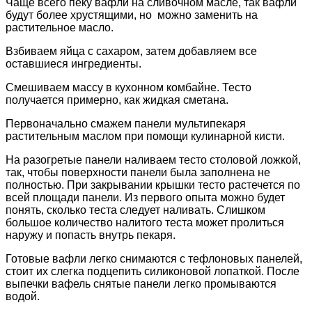
Чаще всего пеку вафли на сливочном масле, так вафли
будут более хрустящими, но можно заменить на
растительное масло.
Взбиваем яйца с сахаром, затем добавляем все
оставшиеся ингредиенты.
Смешиваем массу в кухонном комбайне. Тесто
получается примерно, как жидкая сметана.
Первоначально смажем панели мультипекаря
растительным маслом при помощи кулинарной кисти.
На разогретые панели наливаем тесто столовой ложкой,
так, чтобы поверхности панели была заполнена не
полностью. При закрывании крышки тесто растечется по
всей площади панели. Из первого опыта можно будет
понять, сколько теста следует наливать. Слишком
большое количество налитого теста может пролиться
наружу и попасть внутрь пекаря.
Готовые вафли легко снимаются с тефлоновых панелей,
стоит их слегка подцепить силиконовой лопаткой. После
выпечки вафель снятые панели легко промываются
водой.