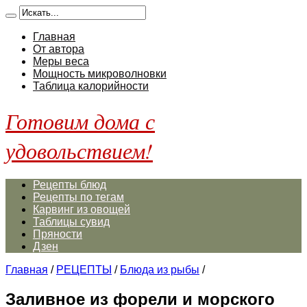
Главная
От автора
Меры веса
Мощность микроволновки
Таблица калорийности
Готовим дома с
удовольствием!
Рецепты блюд
Рецепты по тегам
Карвинг из овощей
Таблицы сувид
Пряности
Дзен
Главная
/
РЕЦЕПТЫ
/
Блюда из рыбы
/
Заливное из форели и морского