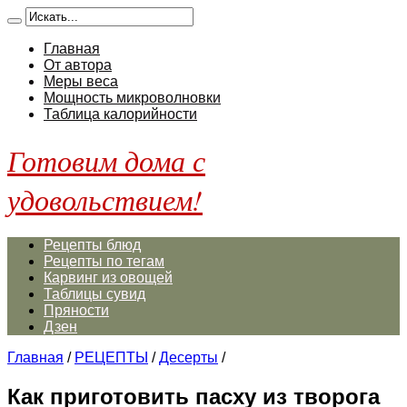
Главная
От автора
Меры веса
Мощность микроволновки
Таблица калорийности
Готовим дома с
удовольствием!
Рецепты блюд
Рецепты по тегам
Карвинг из овощей
Таблицы сувид
Пряности
Дзен
Главная
/
РЕЦЕПТЫ
/
Десерты
/
Как приготовить пасху из творога