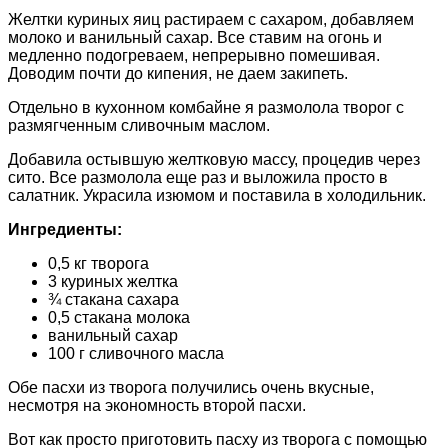
Желтки куриных яиц растираем с сахаром, добавляем
молоко и ванильный сахар. Все ставим на огонь и
медленно подогреваем, непрерывно помешивая.
Доводим почти до кипения, не даем закипеть.
Отдельно в кухонном комбайне я размолола творог с
размягченным сливочным маслом.
Добавила остывшую желтковую массу, процедив через
сито. Все размолола еще раз и выложила просто в
салатник. Украсила изюмом и поставила в холодильник.
Ингредиенты:
0,5 кг творога
3 куриных желтка
¾ стакана сахара
0,5 стакана молока
ванильный сахар
100 г сливочного масла
Обе пасхи из творога получились очень вкусные,
несмотря на экономность второй пасхи.
Вот как просто приготовить пасху из творога с помощью