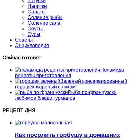
Закуски
Напитки
Салаты
Соление рыбы
Соление сала
Соусы
Супы
Советы
Энциклопедия
Сейчас готовят
Пеламида
рецепты приготовления
Зеленый консервированный
горошек жареный с луком
Рыба по-французски
любимое блюдо гурманов
РЕЦЕПТ ДНЯ
Как посолить горбушу в домашних