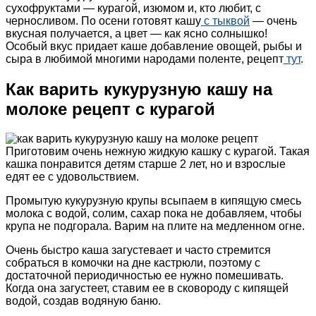
сухофруктами — курагой, изюмом и, кто любит, с
черносливом. По осени готовят кашу
с тыквой
— очень
вкусная получается, а цвет — как ясно солнышко!
Особый вкус придает каше добавление овощей, рыбы и
сыра в любимой многими народами поленте, рецепт
тут
.
Как варить кукурузную кашу на
молоке рецепт с курагой
Приготовим очень нежную жидкую кашку с курагой. Такая
кашка понравится детям старше 2 лет, но и взрослые
едят ее с удовольствием.
Промытую кукурузную крупы всыпаем в кипящую смесь
молока с водой, солим, сахар пока не добавляем, чтобы
крупа не подгорала. Варим на плите на медленном огне.
Очень быстро каша загустевает и часто стремится
собраться в комочки на дне кастрюли, поэтому с
достаточной периодичностью ее нужно помешивать.
Когда она загустеет, ставим ее в сковороду с кипящей
водой, создав водяную баню.