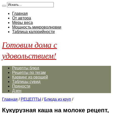
Главная
От автора
Меры веса
Мощность микроволновки
Таблица калорийности
Готовим дома с
удовольствием!
Рецепты блюд
Рецепты по тегам
Карвинг из овощей
Таблицы сувид
Пряности
Дзен
Главная
/
РЕЦЕПТЫ
/
Блюда из круп
/
Кукурузная каша на молоке рецепт,