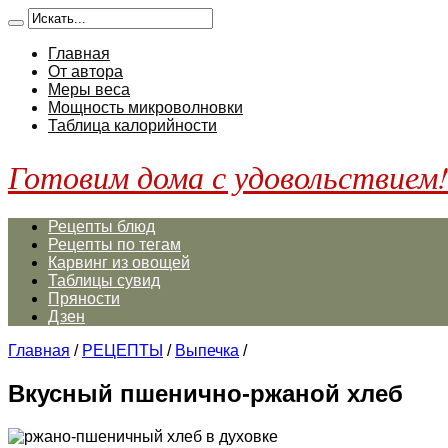
Главная
От автора
Меры веса
Мощность микроволновки
Таблица калорийности
Готовим дома с удовольствием
Рецепты блюд
Рецепты по тегам
Карвинг из овощей
Таблицы сувид
Пряности
Дзен
Главная
/
РЕЦЕПТЫ
/
Выпечка
/
Вкусный пшенично-ржаной хлеб