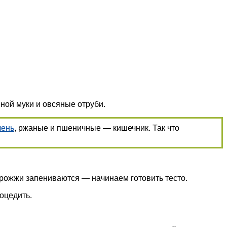
яной муки и овсяные отруби.
чень
, ржаные и пшеничные — кишечник. Так что
дрожжи запениваются — начинаем готовить тесто.
роцедить.
.