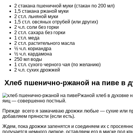
2 стакана пшеничной муки (стакан по 200 мл)
1,5 стакана ржаной муки
2 ст.л. льняной муки
1,5 ст.л. овсяных отрубей (или других)
2 ч.л. соли без горки
2 ст.л. сахара без горки
1 ст.л. меда
2 ст.л. растительного масла
½ ч.л. кориандра
½ ч.л. кардамона
250 мл воды
1 ст.л. сухого черного чая (по желанию)
2 ч.л. сухих дрожжей
Хлеб пшенично-ржаной на пиве в д
Ржаной хлеб в духовке н
яиц — совершенно постный.
Прежде всего я замачиваю дрожжи любые — сухие или прес
добавляем пряности (если есть).
Ждем, пока дрожжи запенятся и соединяем их с просеянной
получается немного липкое, оставляем его в миске под к