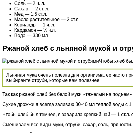
Соль — 2 ч. л.
Сахар — 2 ст. л.
Мед — 1,5 ст.л.
Масло растительное — 2 ст.л.
Кориандр — 1 ч. л.
Кардамон — ½ ч.л.
Вода — 330 мл
Ржаной хлеб с льняной мукой и от
Чтобы хлеб был
Льняная мука очень полезна для организма, ее часто п
выбирайте отруби, которые вам полезнее.
Так как ржаной хлеб без белой муки «тяжелый на подъем
Сухие дрожжи я всегда заливаю 30-40 мл теплой воды с 1
Чтобы хлеб был темнее, я заварила крепкий чай — 1 ст.л. с
Смешиваем все виды муки, отруби, сахар, соль, пряности