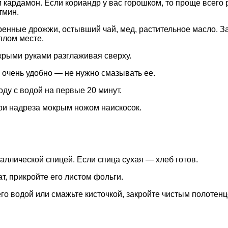
 кардамон. Если кориандр у вас горошком, то проще всего 
тмин.
ренные дрожжи, остывший чай, мед, растительное масло. 
плом месте.
крыми руками разглаживая сверху.
 очень удобно — не нужно смазывать ее.
оду с водой на первые 20 минут.
 три надреза мокрым ножом наискосок.
ллической спицей. Если спица сухая — хлеб готов.
т, прикройте его листом фольги.
его водой или смажьте кисточкой, закройте чистым полотен