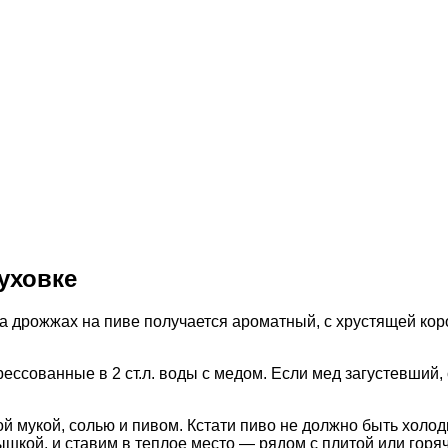
уховке
а дрожжах на пиве получается ароматный, с хрустящей коро
сованные в 2 ст.л. воды с медом. Если мед загустевший, с
 мукой, солью и пивом. Кстати пиво не должно быть холодн
рышкой, и ставим в теплое место — рядом с плитой или гор