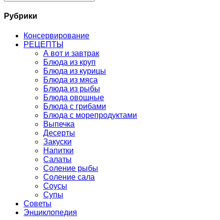
Рубрики
Консервирование
РЕЦЕПТЫ
А вот и завтрак
Блюда из круп
Блюда из курицы
Блюда из мяса
Блюда из рыбы
Блюда овощные
Блюда с грибами
Блюда с морепродуктами
Выпечка
Десерты
Закуски
Напитки
Салаты
Соление рыбы
Соление сала
Соусы
Супы
Советы
Энциклопедия