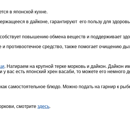
тся в японской кухне.
ержащееся в дайконе, гарантируют его пользу для здоров
пособствует повышению обмена веществ и поддерживает зд
е и противоотечное средство, также помогает очищению ды
щи
. Натираем на крупной терке морковь и дайкон. Дайкон и
у вас есть японский хрен васаби, то можете его немного до
ак самостоятельное блюдо. Можно подать на гарнир к рыбе
моркови, смотрите
здесь
.