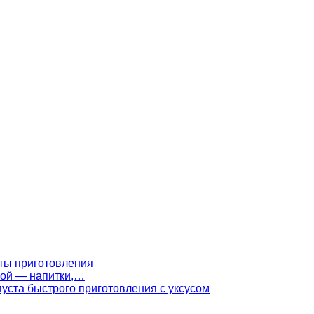
ты приготовления
ной — напитки,…
уста быстрого приготовления с уксусом