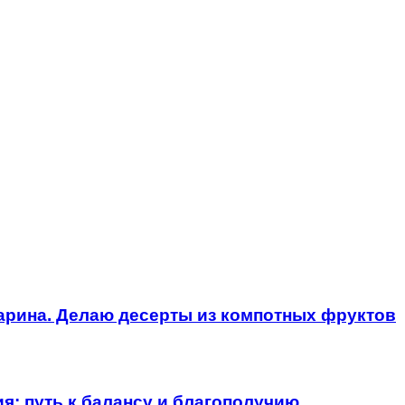
дарина. Делаю десерты из компотных фруктов
я: путь к балансу и благополучию