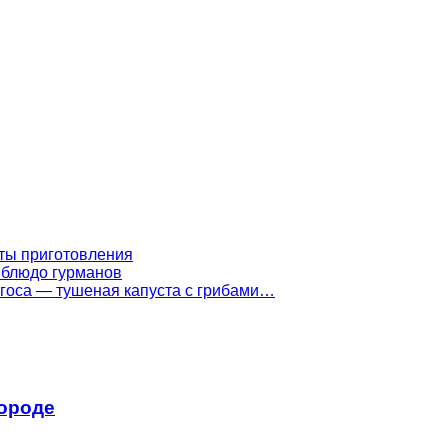
ты приготовления
 блюдо гурманов
госа — тушеная капуста с грибами…
вороде