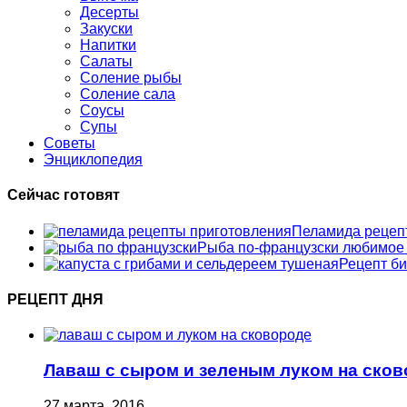
Десерты
Закуски
Напитки
Салаты
Соление рыбы
Соление сала
Соусы
Супы
Советы
Энциклопедия
Сейчас готовят
Пеламида рецеп
Рыба по-французски любимое
Рецепт би
РЕЦЕПТ ДНЯ
Лаваш с сыром и зеленым луком на ско
27 марта, 2016