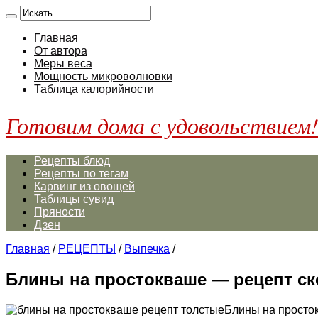
Главная
От автора
Меры веса
Мощность микроволновки
Таблица калорийности
Готовим дома с удовольствием
Рецепты блюд
Рецепты по тегам
Карвинг из овощей
Таблицы сувид
Пряности
Дзен
Главная
/
РЕЦЕПТЫ
/
Выпечка
/
Блины на простокваше — рецепт с
Блины на просто