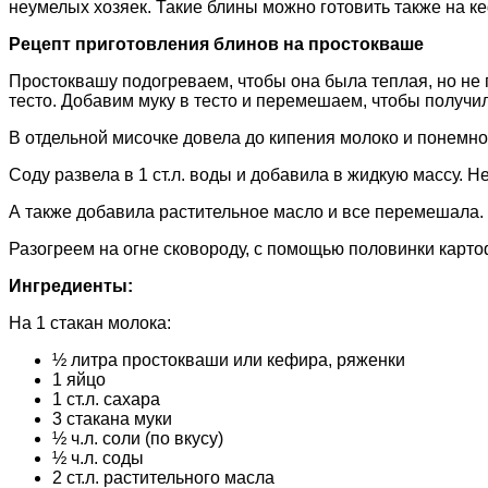
неумелых хозяек. Такие блины можно готовить также на к
Рецепт приготовления блинов на простокваше
Простоквашу подогреваем, чтобы она была теплая, но не 
тесто. Добавим муку в тесто и перемешаем, чтобы получил
В отдельной мисочке довела до кипения молоко и понемног
Соду развела в 1 ст.л. воды и добавила в жидкую массу. 
А также добавила растительное масло и все перемешала. 
Разогреем на огне сковороду, с помощью половинки карт
Ингредиенты:
На 1 стакан молока:
½ литра простокваши или кефира, ряженки
1 яйцо
1 ст.л. сахара
3 стакана муки
½ ч.л. соли (по вкусу)
½ ч.л. соды
2 ст.л. растительного масла