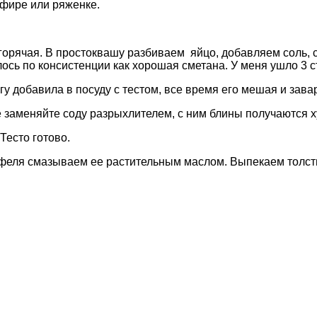
ефире или ряженке.
горячая. В простоквашу разбиваем яйцо, добавляем соль, 
ось по консистенции как хорошая сметана. У меня ушло 3 с
у добавила в посуду с тестом, все время его мешая и зава
Не заменяйте соду разрыхлителем, с ним блины получаются х
Тесто готово.
офеля смазываем ее растительным маслом. Выпекаем толсты