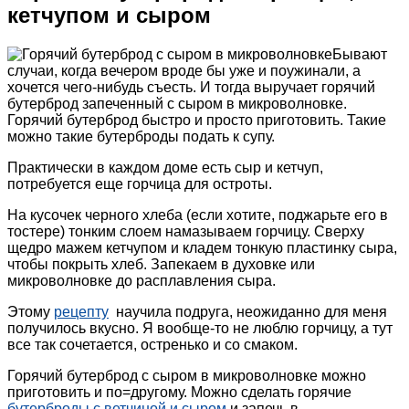
кетчупом и сыром
Бывают
случаи, когда вечером вроде бы уже и поужинали, а
хочется чего-нибудь съесть. И тогда выручает горячий
бутерброд запеченный с сыром в микроволновке.
Горячий бутерброд быстро и просто приготовить. Такие
можно такие бутерброды подать к супу.
Практически в каждом доме есть сыр и кетчуп,
потребуется еще горчица для остроты.
На кусочек черного хлеба (если хотите, поджарьте его в
тостере) тонким слоем намазываем горчицу. Сверху
щедро мажем кетчупом и кладем тонкую пластинку сыра,
чтобы покрыть хлеб. Запекаем в духовке или
микроволновке до расплавления сыра.
Этому
рецепту
научила подруга, неожиданно для меня
получилось вкусно. Я вообще-то не люблю горчицу, а тут
все так сочетается, остренько и со смаком.
Горячий бутерброд с сыром в микроволновке можно
приготовить и по=другому. Можно сделать горячие
бутерброды с ветчиной и сыром
и запечь в