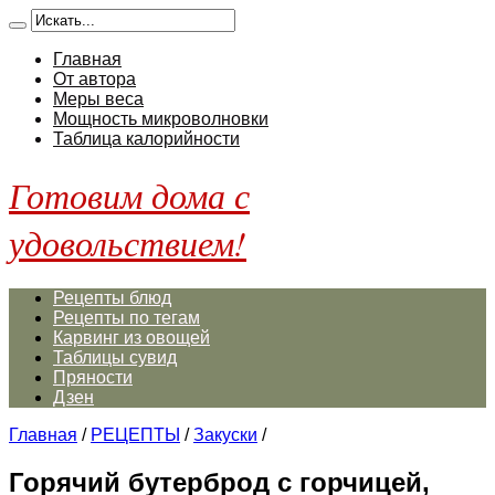
Главная
От автора
Меры веса
Мощность микроволновки
Таблица калорийности
Готовим дома с
удовольствием!
Рецепты блюд
Рецепты по тегам
Карвинг из овощей
Таблицы сувид
Пряности
Дзен
Главная
/
РЕЦЕПТЫ
/
Закуски
/
Горячий бутерброд с горчицей,